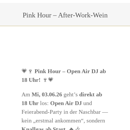
Sie befinden sich hier:
Pink Hour – After-Work-Wein
💗🍷
Pink Hour – Open Air DJ ab
18 Uhr!
🍷💗
Am
Mi, 03.06.26
geht’s
direkt ab
18 Uhr
los:
Open Air DJ
und
Feierabend-Party in der Naschbar —
kein „erstmal ankommen“, sondern
Knallgas ab Start
. 🔥🎶