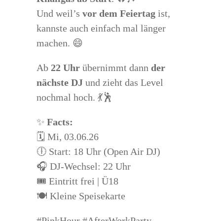
Und weil’s
vor dem Feiertag
ist,
kannste auch einfach mal länger
machen. 😄
Ab
22 Uhr
übernimmt dann
der
nächste DJ
und zieht das Level
nochmal hoch. 💃🕺
✨
Facts:
🗓️ Mi, 03.06.26
🕕 Start: 18 Uhr (Open Air DJ)
🎧 DJ-Wechsel: 22 Uhr
🎟️ Eintritt frei | Ü18
🍽️ Kleine Speisekarte
#PinkHour #AfterWorkParty