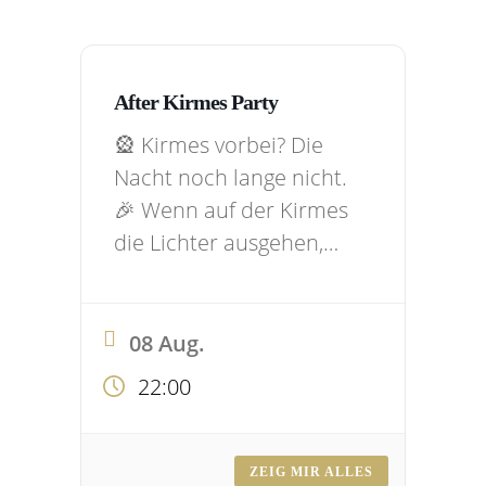
After Kirmes Party
🎡 Kirmes vorbei? Die
Nacht noch lange nicht.
🎉 Wenn auf der Kirmes
die Lichter ausgehen,
geht’s bei uns erst richtig
los! 🕺💃 Am 08.08. feiern
wir die After Kirmes
08 Aug.
Party mit den besten
22:00
Partyhits – von
Klassikern bis zu
aktuellen Charts. Egal ob
ZEIG MIR ALLES