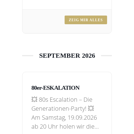
Musik, sommerlichen
Drinks und jeder Menge
guter Vibes. 🍹✨ Freut
ZEIG MIR ALLES
euch auf ein starkes DJ-
Line-up mit Henri Kohn,
DJ Chicken, LM und Jim
Tonic und feiert
SEPTEMBER 2026
gemeinsam bis in…
80er-ESKALATION
💥 80s Escalation – Die
Generationen-Party! 💥
Am Samstag, 19.09.2026
ab 20 Uhr holen wir die