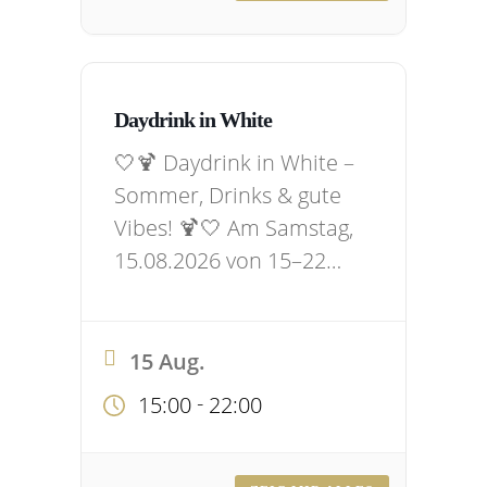
ihr direkt von der Kirmes
kommt oder einfach Lust
auf eine…
Daydrink in White
🤍🍹 Daydrink in White –
Sommer, Drinks & gute
Vibes! 🍹🤍 Am Samstag,
15.08.2026 von 15–22
Uhr feiern wir in der
Naschbar ganz in Weiß –
entspannt, stylisch und
15 Aug.
open air.Mit DJ Henri
-
15:00
22:00
Kohn, kleiner
Speisekarte und jeder