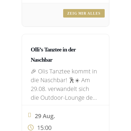
unsere
wetterunabhängige
ZEIG MIR ALLES
Outdoor-Lounge. Freut
euch auf entspannte
Biergarten-Atmosphäre,
balearische Beats und
Olli’s Tanztee in der
alles, was nach
Naschbar
Sommerabend
🎉 Olis Tanztee kommt in
schmeckt. ✨ Was euch
die Naschbar! 🕺☀️ Am
erwartet: 🎶 Sundowner-
29.08. verwandelt sich
Vibes mit balearischer
die Outdoor-Lounge der
Hintergrundmusik…
Naschbar ab 15 Uhr in
die perfekte Daydrinking-
29 Aug.
Location – mit guter
15:00