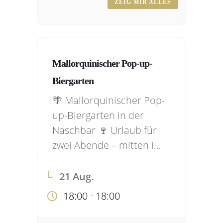
Menge Sommerfeeling
ZEIG MIR ALLES
wird der Nachmittag zur
Party. ☀️🎶 Wichtig: Kein
kompletter Dresscode-
Stress – weißes Oberteil
Mallorquinischer Pop-up-
reicht! 😄…
Biergarten
🌴 Mallorquinischer Pop-
up-Biergarten in der
Naschbar 🍷 Urlaub für
zwei Abende – mitten in
Bergisch Gladbach! Am
21. & 22. August ab 18
21 Aug.
Uhr holen wir euch das
-
18:00
18:00
Mallorca-Feeling in
unsere