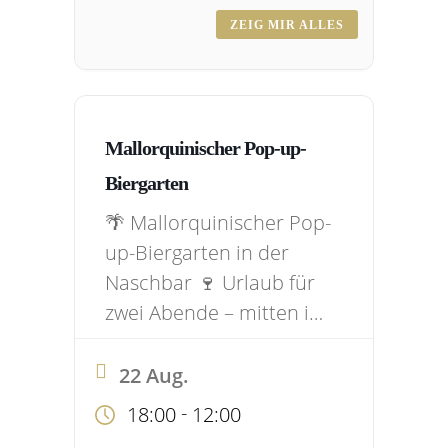
wetterunabhängige
ZEIG MIR ALLES
Outdoor-Lounge. Freut
euch auf entspannte
Biergarten-Atmosphäre,
balearische Beats und
Mallorquinischer Pop-up-
alles, was nach
Biergarten
Sommerabend
🌴 Mallorquinischer Pop-
schmeckt. ✨ Was euch
up-Biergarten in der
erwartet: 🎶 Sundowner-
Naschbar 🍷 Urlaub für
Vibes mit balearischer
zwei Abende – mitten in
Hintergrundmusik…
Bergisch Gladbach! Am
21. & 22. August ab 18
22 Aug.
Uhr holen wir euch das
-
18:00
12:00
Mallorca-Feeling in