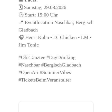
🗓️ Samstag, 29.08.2026
🕒 Start: 15:00 Uhr
📍 Eventlocation Naschbar, Bergisch
Gladbach
🎧 Henri Kohn • DJ Chicken • LM •
Jim Tonic
#OlisTanztee #DayDrinking
#Naschbar #BergischGladbach
#OpenAir #SommerVibes
#TicketsBeimVeranstalter