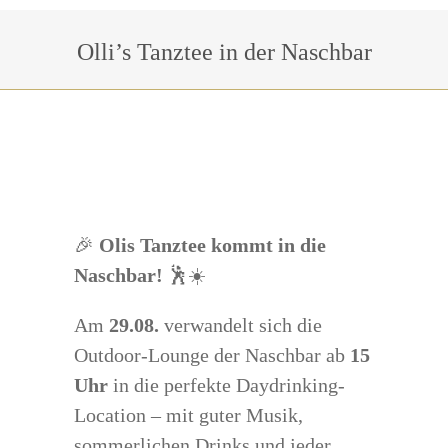
Sie befinden sich hier:
Olli’s Tanztee in der Naschbar
🎉
Olis Tanztee kommt in die
Naschbar!
🕺☀️
Am
29.08.
verwandelt sich die
Outdoor-Lounge der Naschbar ab
15
Uhr
in die perfekte Daydrinking-
Location – mit guter Musik,
sommerlichen Drinks und jeder