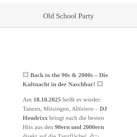
Sie befinden sich hier:
Old School Party
💥
Back to the 90s & 2000s – Die
Kultnacht in der Naschbar!
💥
Am
18.10.2025
heißt es wieder:
Tanzen, Mitsingen, Abfeiern –
DJ
Hendrixx
bringt euch die besten
Hits aus den
90ern und 2000ern
direkt auf die Tanzfläche! 🎶✨