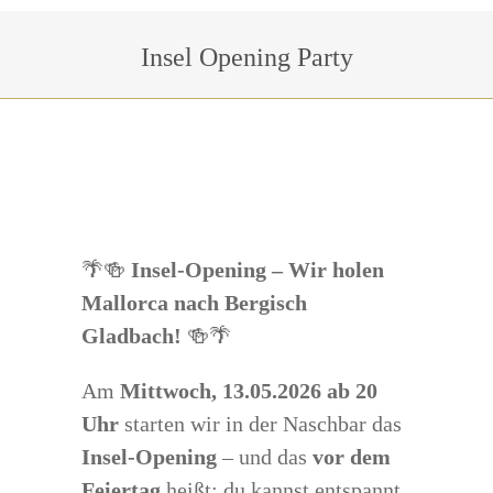
Sie befinden sich hier:
Insel Opening Party
🌴🍻
Insel-Opening – Wir holen
Mallorca nach Bergisch
Gladbach!
🍻🌴
Am
Mittwoch, 13.05.2026 ab 20
Uhr
starten wir in der Naschbar das
Insel-Opening
– und das
vor dem
Feiertag
heißt: du kannst entspannt