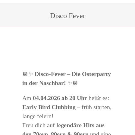
Sie befinden sich hier:
Disco Fever
🪩✨
Disco-Fever – Die Osterparty
in der Naschbar!
✨🪩
Am
04.04.2026 ab 20 Uhr
heißt es:
Early Bird Clubbing
– früh starten,
lange feiern!
Freu dich auf
legendäre Hits aus
den 70ern, 80ern & 90ern
und eine