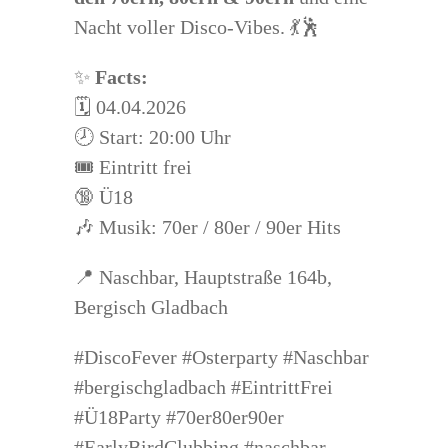
Nacht voller Disco-Vibes. 💃🕺
✨
Facts:
🗓️ 04.04.2026
🕗 Start: 20:00 Uhr
🎟️ Eintritt frei
🔞 Ü18
🎶 Musik: 70er / 80er / 90er Hits
📍 Naschbar, Hauptstraße 164b,
Bergisch Gladbach
#DiscoFever #Osterparty #Naschbar
#bergischgladbach #EintrittFrei
#Ü18Party #70er80er90er
#EarlyBirdClubbing #naschbar