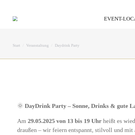
Hauptstraße 164 b, 51465 Bergisch Gladbach
EVENT-LOC
Sie befinden sich hier:
Start
Veranstaltung
Daydrink Party
🌞
DayDrink Party – Sonne, Drinks & gute L
Am
29.05.2025 von 13 bis 19 Uhr
heißt es wie
draußen – wir feiern entspannt, stilvoll und mi