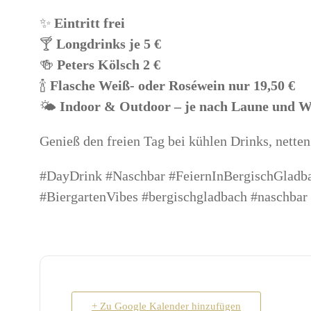
✨
Eintritt frei
🍸
Longdrinks je 5 €
🍻
Peters Kölsch 2 €
🍾
Flasche Weiß- oder Roséwein nur 19,50 €
🌤️
Indoor & Outdoor – je nach Laune und W
Genieß den freien Tag bei kühlen Drinks, netten
#DayDrink #Naschbar #FeiernInBergischGladb
#BiergartenVibes #bergischgladbach #naschbar
+ Zu Google Kalender hinzufügen