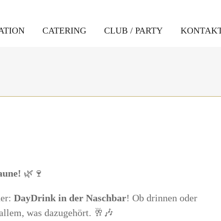
ATION
CATERING
CLUB / PARTY
KONTAK
aune!
🌿🍷
der:
DayDrink in der Naschbar
! Ob drinnen oder
t allem, was dazugehört. 🥂🎶