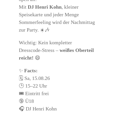
Mit
DJ Henri Kohn
, kleiner
Speisekarte und jeder Menge
Sommerfeeling wird der Nachmittag
zur Party. ☀️🎶
Wichtig: Kein kompletter
Dresscode-Stress –
weißes Oberteil
reicht!
😄
✨
Facts:
🗓️ Sa, 15.08.26
🕒 15–22 Uhr
🎟️ Eintritt frei
🔞 Ü18
🎧 DJ Henri Kohn