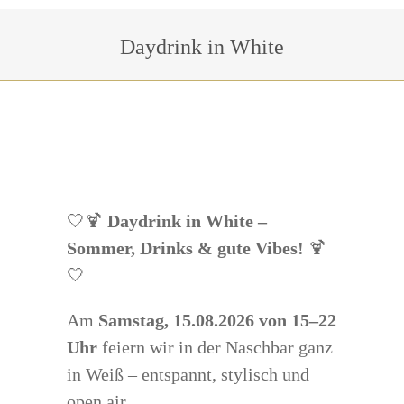
Sie befinden sich hier:
Daydrink in White
🤍🍹
Daydrink in White –
Sommer, Drinks & gute Vibes!
🍹
🤍
Am
Samstag, 15.08.2026 von 15–22
Uhr
feiern wir in der Naschbar ganz
in Weiß – entspannt, stylisch und
open air.