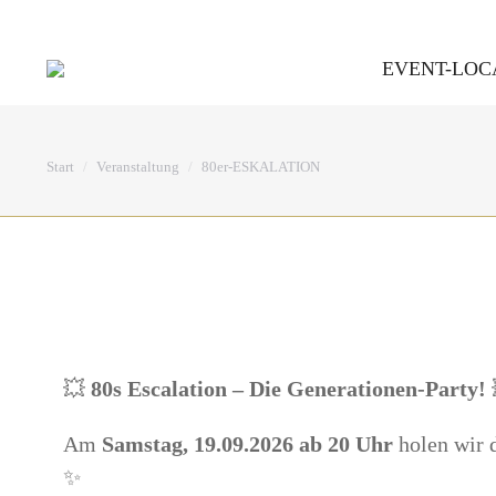
Hauptstraße 164 b, 51465 Bergisch Gladbach
EVENT-LOC
Sie befinden sich hier:
Start
Veranstaltung
80er-ESKALATION
💥
80s Escalation – Die Generationen-Party!
Am
Samstag, 19.09.2026 ab 20 Uhr
holen wir d
✨