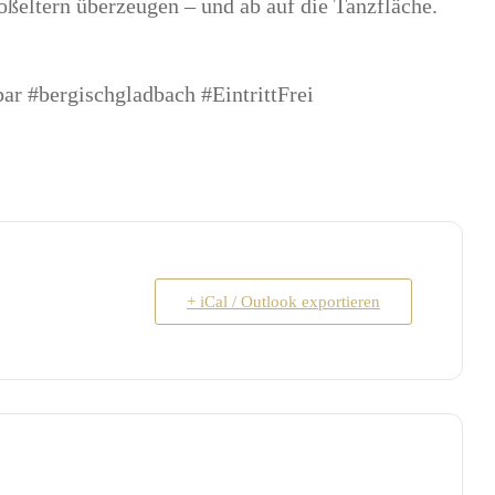
oßeltern überzeugen – und ab auf die Tanzfläche.
r #bergischgladbach #EintrittFrei
+ iCal / Outlook exportieren