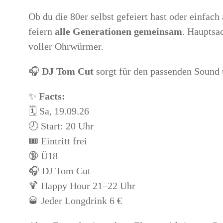
Ob du die 80er selbst gefeiert hast oder einfach 
feiern
alle Generationen gemeinsam
. Hauptsa
voller Ohrwürmer.
🎧
DJ Tom Cut
sorgt für den passenden Sound u
✨
Facts:
🗓️ Sa, 19.09.26
🕗 Start: 20 Uhr
🎟️ Eintritt frei
🔞 Ü18
🎧 DJ Tom Cut
🍹 Happy Hour 21–22 Uhr
🥃 Jeder Longdrink 6 €