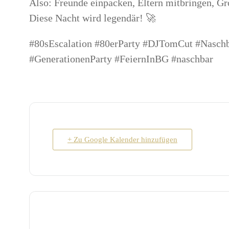
Also: Freunde einpacken, Eltern mitbringen, Gr
Diese Nacht wird legendär! 🚀
#80sEscalation #80erParty #DJTomCut #Naschba
#GenerationenParty #FeiernInBG #naschbar
+ Zu Google Kalender hinzufügen