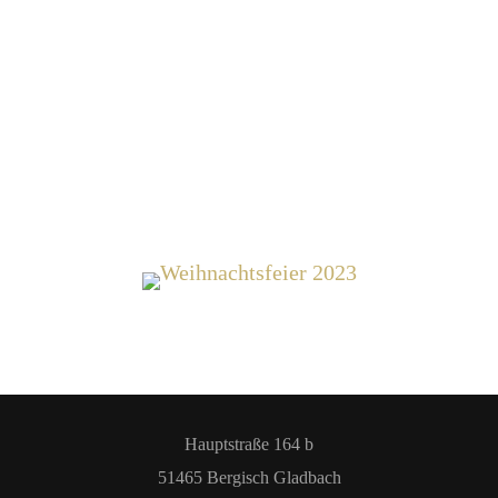
Wir bieten einen überdachten und
beheizten Außenbereich mit Hot
Cocktails, Glühwein, DJ, All Inkl
Pauschalen
Wir freuen uns auf Euch!
Hauptstraße 164 b
51465 Bergisch Gladbach