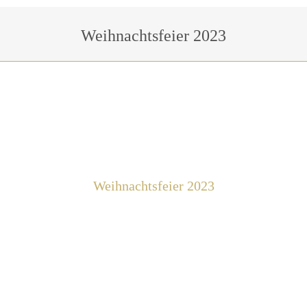
Sie befinden sich hier:
Weihnachtsfeier 2023
Weihnachtsfeier 2023
Hohoho… Ist denn bald schon wieder
Weihnachten? Bucht jetzt schon mal Eure
Firmenweihnachtsfeier. Bevor keine
Termine mehr frei sind 😉