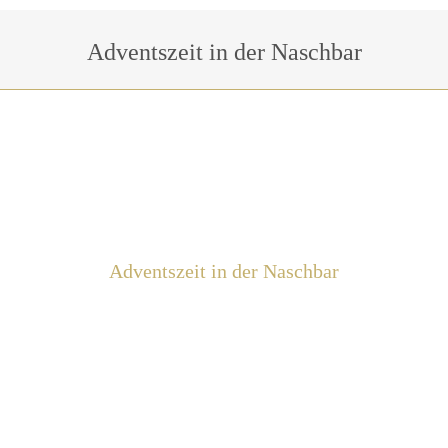
Sie befinden sich hier:
Adventszeit in der Naschbar
Adventszeit in der Naschbar
All I Want For Christmas!
Hier kommt unser Advents-Programm für
Euch. Ab Ende November bis zum
23.12.2022 öffnen wir jedes Wochenende