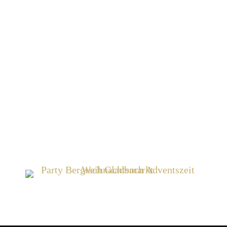
unseren Weihnachtsmarkt. Genießt Hot
Cocktails & Glühwein in unserer Outdoor-
Lounge mit Theke. Wie immer mit
bewährtem Hygienekonzept und
VIrenfilter. An jedem Samstag gibt es
anschließend die Club Party. Jingle Bells
Rock 🙂
Wir freuen uns auf Euch!